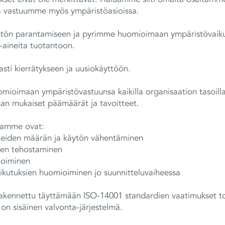
a vastuumme myös ympäristöasioissa.
ön parantamiseen ja pyrimme huomioimaan ympäristövaikutu
-aineita tuotantoon.
sti kierrätykseen ja uusiokäyttöön.
mioimaan ympäristövastuunsa kaikilla organisaation tasoill
n mukaiset päämäärät ja tavoitteet.
samme ovat:
tteiden määrän ja käytön vähentäminen
isen tehostaminen
ioiminen
ikutuksien huomioiminen jo suunnitteluvaiheessa
akennettu täyttämään ISO-14001 standardien vaatimukset t
on sisäinen valvonta-järjestelmä.