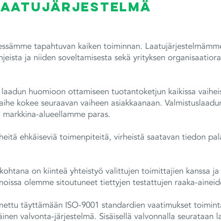
 laatujärjestelmä
yksessämme tapahtuvan kaiken toiminnan. Laatujärjestelmä
eista ja niiden soveltamisesta sekä yrityksen organisaatiora
laadun huomioon ottamiseen tuotantoketjun kaikissa vaihe
vaihe kokee seuraavan vaiheen asiakkaanaan. Valmistuslaadu
 markkina-alueellamme paras.
itä ehkäiseviä toimenpiteitä, virheistä saatavan tiedon pala
ohtana on kiinteä yhteistyö valittujen toimittajien kanssa j
innoissa olemme sitoutuneet tiettyjen testattujen raaka-ainei
ettu täyttämään ISO-9001 standardien vaatimukset toimint
inen valvonta-järjestelmä. Sisäisellä valvonnalla seurataan 