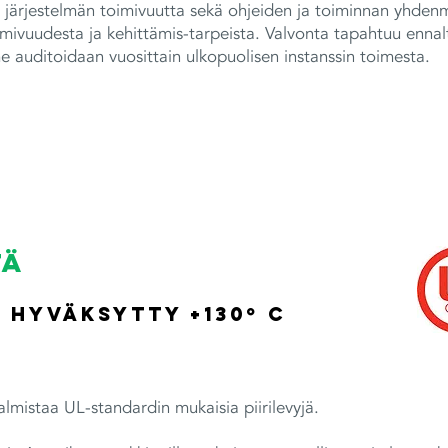
an järjestelmän toimivuutta sekä ohjeiden ja toiminnan yhden
imivuudesta ja kehittämis-tarpeista. Valvonta tapahtuu ennal
 auditoidaan vuosittain ulkopuolisen instanssin toimesta.
tä
, hyväksytty +130º C
almistaa UL-standardin mukaisia piirilevyjä.