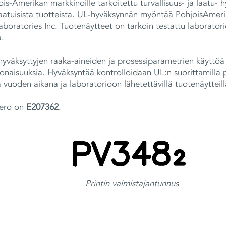
ois-Amerikan markkinoille tarkoitettu turvallisuus- ja laatu-
aatuisista tuotteista. UL-hyväksynnän myöntää PohjoisAmerik
 Laboratories Inc. Tuotenäytteet on tarkoin testattu laborator
a.
hyväksyttyjen raaka-aineiden ja prosessiparametrien käyttö
naisuuksia. Hyväksyntää kontrolloidaan UL:n suorittamilla pi
vuoden aikana ja laboratorioon lähetettävillä tuotenäytteill
mero on
E207362
.
Printin valmistajantunnus