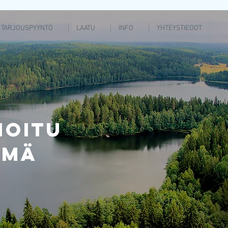
TARJOUSPYYNTÖ
LAATU
INFO
YHTEYSTIEDOT
ioitu
lmä