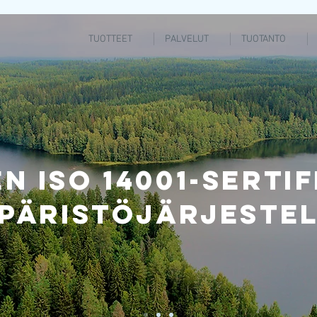
TUOTTEET
PALVELUT
TUOTANTO
EN ISO 14001-sertif
päristöjärjeste