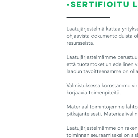
-sertifioitu
Laatujärjestelmä kattaa yrit
ohjaavista dokumentoiduista ohj
resursseista.
Laatujärjestelmämme perustuu 
että tuotantoketjun edellinen 
laadun tavoitteenamme on olla
Valmistuksessa korostamme virhe
korjaavia toimenpiteitä.
Materiaalitoimintojemme lähtök
pitkäjänteisesti. Materiaalival
Laatujärjestelmämme on rakenn
toiminnan seuraamiseksi on sisä