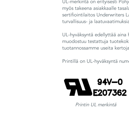
UL-merkintä on erityisesti Pohj
myös takeena asiakkaalle tasal
sertifiointilaitos Underwriters
turvallisuus- ja laatuvaatimuksi
UL-hyväksyntä edellyttää aina 
muodostuu testattuja tuotekoko
tuotannossamme useita kertoja 
Printillä on UL-hyväksyntä nu
Printin UL merkintä