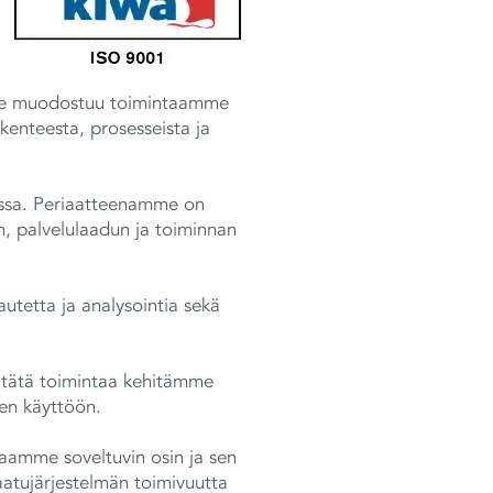
mme muodostuu toimintaamme
kenteesta, prosesseista ja
issa. Periaatteenamme on
n, palvelulaadun ja toiminnan
utetta ja analysointia sekä
a tätä toimintaa kehitämme
den käyttöön.
aamme soveltuvin osin ja sen
laatujärjestelmän toimivuutta