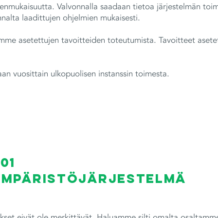
enmukaisuutta. Valvonnalla saadaan tietoa järjestelmän toim
nalta laadittujen ohjelmien mukaisesti.
mme asetettujen tavoitteiden toteutumista. Tavoitteet asete
n vuosittain ulkopuolisen instanssin toimesta.
001
 ympäristöjärjestelmä
set eivät ole merkittävät. Haluamme silti omalta osaltamm