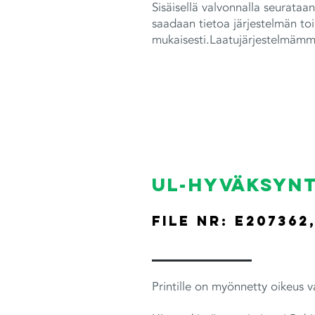
Sisäisellä valvonnalla seurata
saadaan tietoa järjestelmän to
mukaisesti.Laatujärjestelmämme
UL-hyväksyn
file nr: E207362
Printille on myönnetty oikeus v