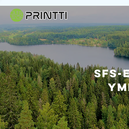
SFS-
ym