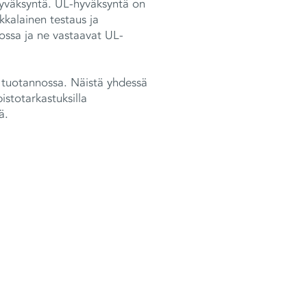
 hyväksyntä. UL-hyväksyntä on
kalainen testaus ja
iossa ja ne vastaavat UL-
ä tuotannossa. Näistä yhdessä
stotarkastuksilla
ä.