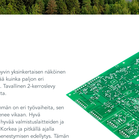
hyvin yksinkertaisen näköinen
ää kuinka paljon eri
 Tavallinen 2-kerroslevy
ta.
mmän on eri työvaiheita, sen
menee vikaan. Hyvä
hyvää valmistuslaitteiden ja
orkea ja pitkällä ajalla
a menestymisen edellytys. Tämän