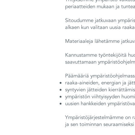
periaatteiden mukaan ja tunte
Sitoudumme jatkuvaan ympärist
alkaen kun valitaan uusia raaka
Materiaaleja lähetämme jatkuva
Kannustamme työntekijöitä huo
saavuttamaan ympäristöohjelma
Päämääriä ympäristöohjelmas
raaka-aineiden, energian ja jä
syntyvien jätteiden kierrättäm
ympäristön viihtyisyyden huom
uusien hankkeiden ympäristöva
Ympäristöjärjestelmämme on r
ja sen toiminnan seuraamiseksi 