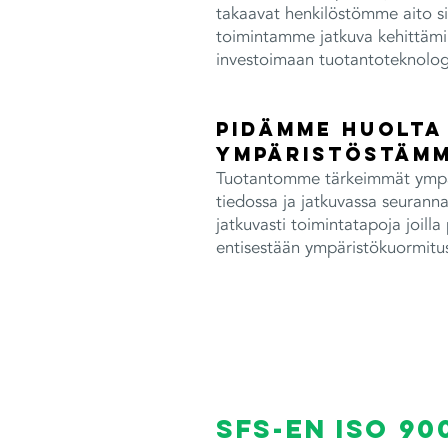
takaavat henkilöstömme aito s
toimintamme jatkuva kehittäm
investoimaan tuotantoteknolo
Pidämme huolta
ympäristöstämm
Tuotantomme tärkeimmät ympär
tiedossa ja jatkuvassa seuranna
jatkuvasti toimintatapoja joil
entisestään ympäristökuormitu
SFS-EN ISO 90