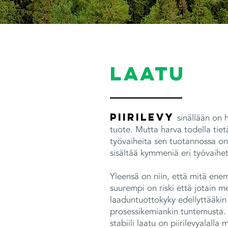
Laatu
Piirilevy
sinällään on 
tuote. Mutta harva todella tiet
työvaiheita sen tuotannossa on.
sisältää kymmeniä eri työvaihet
Yleensä on niin, että mitä ene
suurempi on riski että jotain 
laaduntuottokyky edellyttääkin 
prosessikemiankin tuntemusta. K
stabiili laatu on piirilevyalall