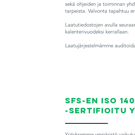
sekä ohjeiden ja toiminnan yhd
tarpeista. Valvonta tapahtuu en
Laatutiedostojen avulla seuraa
kalenterivuodeksi kerrallaan.
Laatujärjestelmämme auditoidaa
SFS-EN ISO 14
-sertifioitu
Yrityksemme ympäristö vaikutuk