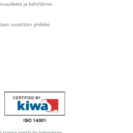
ivuudesta ja kehittämis-
taan vuosittain yhdeksi
e toimia kestävän kehityksen