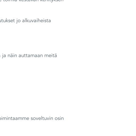
kset jo alkuvaiheista
a ja näin auttamaan meitä
oimintaamme soveltuvin osin